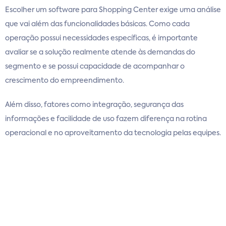
Escolher um software para Shopping Center exige uma análise
que vai além das funcionalidades básicas. Como cada
operação possui necessidades específicas, é importante
avaliar se a solução realmente atende às demandas do
segmento e se possui capacidade de acompanhar o
crescimento do empreendimento.
Além disso, fatores como integração, segurança das
informações e facilidade de uso fazem diferença na rotina
operacional e no aproveitamento da tecnologia pelas equipes.
Veja a seguir alguns pontos que devem ser considerados na
hora de contratar um software para gestão de shopping:
Sistema desenvolvido para o segmento de
Shopping Centers
Um dos principais pontos de atenção é verificar se o software