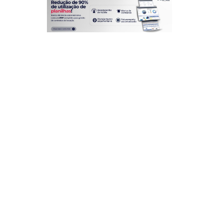
Vantagens estratégicas da
integração
A integração de departamentos vai além da eficiência
operacional, ela impulsiona a competitividade do centro
comercial.
Com dados consolidados e indicadores precisos, a gestão
passa a atuar de forma preditiva, antecipando demandas e
identificando oportunidades de melhoria. É possível planejar
campanhas com base no comportamento dos clientes,
controlar custos em tempo real e otimizar o uso de recursos.