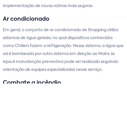
implementação de novas rotinas mais seguras.
Ar condicionado
Em geral, o conjunto de ar condicionado de Shopping utiliza
sistemas de água gelada, no qual dispositivos conhecidos
como Chillers fazem a refrigeração. Nesse sistema, a água que
sai é bombeada por outro sistema em direção ao Mall e às
lojas.A manutenção preventiva pode ser realizada seguindo
orientação de equipes especializadas nesse serviço.
Combate a incêndio
Já nos sistemas de combate a incêndio, a manutenção
engloba os sistemas de hidrantes, alarmes e detectores,
sprinklers, cortinas d’água, entre outros e deve ser feita para
antecipar falhas na detecção de fogo.Esse sistema deve estar
presente em toda a extensão do Mall, lojas e áreas internas e