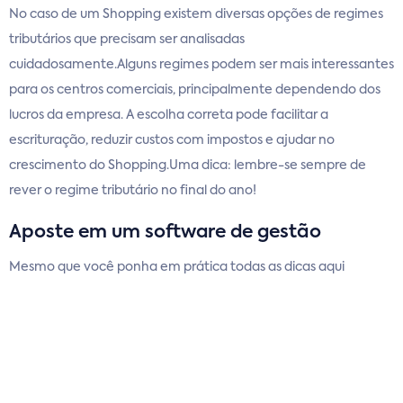
No caso de um Shopping existem diversas opções de regimes
tributários que precisam ser analisadas
cuidadosamente.Alguns regimes podem ser mais interessantes
para os centros comerciais, principalmente dependendo dos
lucros da empresa. A escolha correta pode facilitar a
escrituração, reduzir custos com impostos e ajudar no
crescimento do Shopping.Uma dica: lembre-se sempre de
rever o regime tributário no final do ano!
Aposte em um software de gestão
Mesmo que você ponha em prática todas as dicas aqui
descritas, as obrigações fiscais ainda serão muitas, sendo
necessário o máximo de atenção com a veracidade das
informações prestadas e os prazos para a entrega.Por isso, o
software de gestão, como um
ERP
, pode ser um grande aliado
para realizar a coleta de dados para preenchimento das