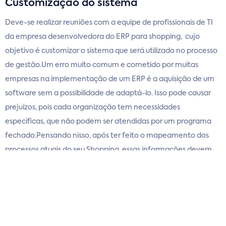
Customização do sistema
Deve-se realizar reuniões com a equipe de profissionais de TI
da empresa desenvolvedora do ERP para shopping, cujo
objetivo é customizar o sistema que será utilizado no processo
de gestão.Um erro muito comum e cometido por muitas
empresas na implementação de um ERP é a aquisição de um
software sem a possibilidade de adaptá-lo. Isso pode causar
prejuízos, pois cada organização tem necessidades
específicas, que não podem ser atendidas por um programa
fechado.Pensando nisso, após ter feito o mapeamento dos
processos atuais do seu Shopping, essas informações devem
ser compartilhadas com a empresa de tecnologia contratada,
para que todas as operações sejam incluídas no sistema que
será desenvolvido — assim como é feito no sistema para
Shoppings do Grupo Ease.