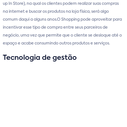
up In Store), na qual os clientes podem realizar suas compras
na internet e buscar os produtos na loja física, será algo
comum daqui a alguns anos.O Shopping pode aproveitar para
incentivar esse tipo de compra entre seus parceiros de
negócio, uma vez que permite que o cliente se desloque até o
espaço e acabe consumindo outros produtos e serviços.
Tecnologia de gestão
Sistemas integrados são comuns no mundo dos negócios e, a
partir de agora, os softwares chegaram, também, para
facilitar a vida dos gestores de Shopping Center.Os sistemas de
gestão permitem controlar todas as atividades desenvolvidas
no empreendimento, garantindo visão geral ao gestor e
tomadas de decisão muito mais acertadas. A coleta e a análise
de dados deve ser algo corriqueiro para o gestor do Shopping