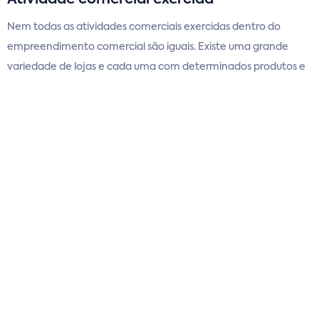
Nem todas as atividades comerciais exercidas dentro do
empreendimento comercial são iguais. Existe uma grande
variedade de lojas e cada uma com determinados produtos e
serviços sendo comercializados.Algumas dessas atividades
comerciais contam com um maior valor agregado e, com isso,
têm mais rentabilidade com o mesmo espaço (metragem ou
ABL — Área Bruta Locável) utilizado por outras lojas. Por isso,
deve-se levar em conta também a atividade na hora de
compor o CRD.
Composição do Mix
Outro ponto de grande importância para montar o cálculo do
CRD de um Shopping Center é o
Tenant Mix
do
empreendimento, ou seja, a composição do meio ambiente
formada pelas lojas.Em certos casos, é preciso oferecer