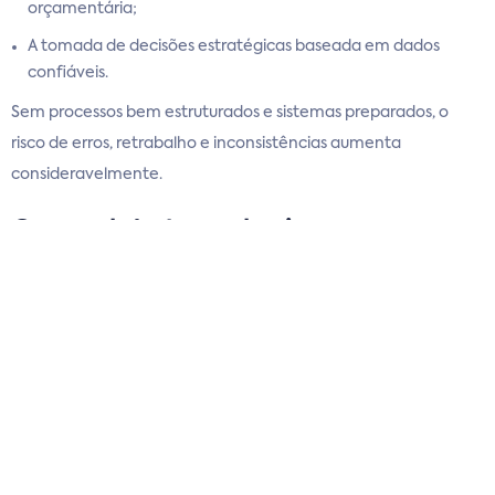
orçamentária;
A tomada de decisões estratégicas baseada em dados
confiáveis.
Sem processos bem estruturados e sistemas preparados, o
risco de erros, retrabalho e inconsistências aumenta
consideravelmente.
O papel da tecnologia na
adaptação à Reforma Tributária
A tecnologia passa a ter um papel estratégico nesse novo
cenário. Sistemas de gestão precisam estar preparados para
lidar com novas regras, diferentes tributações e períodos de
transição simultâneos.
A correta parametrização fiscal, a integração entre áreas e a